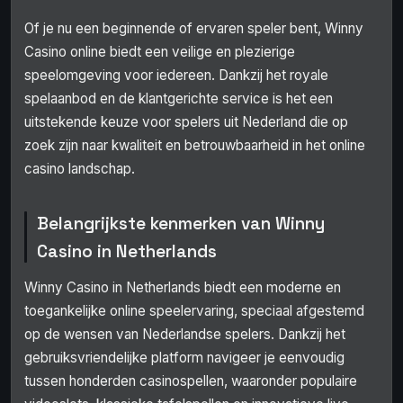
Of je nu een beginnende of ervaren speler bent, Winny
Casino online biedt een veilige en plezierige
speelomgeving voor iedereen. Dankzij het royale
spelaanbod en de klantgerichte service is het een
uitstekende keuze voor spelers uit Nederland die op
zoek zijn naar kwaliteit en betrouwbaarheid in het online
casino landschap.
Belangrijkste kenmerken van Winny
Casino in Netherlands
Winny Casino in Netherlands biedt een moderne en
toegankelijke online speelervaring, speciaal afgestemd
op de wensen van Nederlandse spelers. Dankzij het
gebruiksvriendelijke platform navigeer je eenvoudig
tussen honderden casinospellen, waaronder populaire