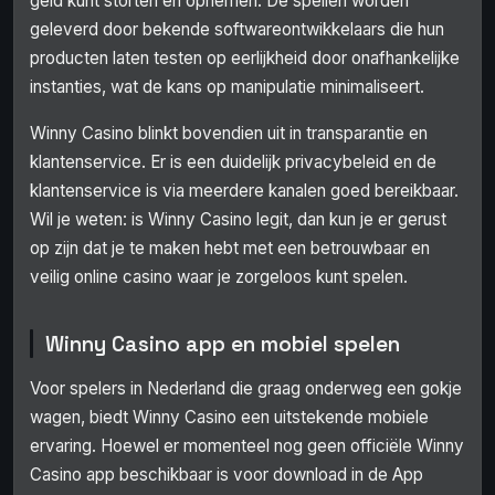
geld kunt storten en opnemen. De spellen worden
geleverd door bekende softwareontwikkelaars die hun
producten laten testen op eerlijkheid door onafhankelijke
instanties, wat de kans op manipulatie minimaliseert.
Winny Casino blinkt bovendien uit in transparantie en
klantenservice. Er is een duidelijk privacybeleid en de
klantenservice is via meerdere kanalen goed bereikbaar.
Wil je weten: is Winny Casino legit, dan kun je er gerust
op zijn dat je te maken hebt met een betrouwbaar en
veilig online casino waar je zorgeloos kunt spelen.
Winny Casino app en mobiel spelen
Voor spelers in Nederland die graag onderweg een gokje
wagen, biedt Winny Casino een uitstekende mobiele
ervaring. Hoewel er momenteel nog geen officiële Winny
Casino app beschikbaar is voor download in de App