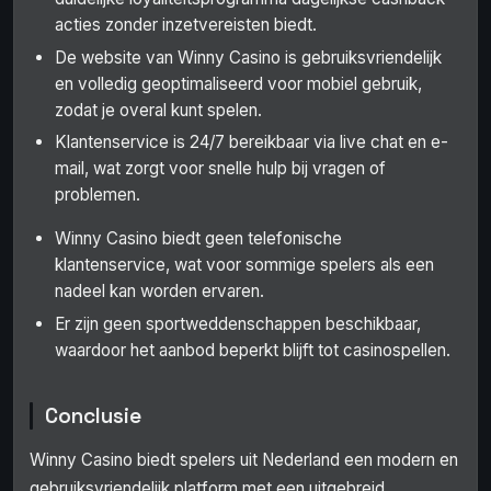
acties zonder inzetvereisten biedt.
De website van Winny Casino is gebruiksvriendelijk
en volledig geoptimaliseerd voor mobiel gebruik,
zodat je overal kunt spelen.
Klantenservice is 24/7 bereikbaar via live chat en e-
mail, wat zorgt voor snelle hulp bij vragen of
problemen.
Winny Casino biedt geen telefonische
klantenservice, wat voor sommige spelers als een
nadeel kan worden ervaren.
Er zijn geen sportweddenschappen beschikbaar,
waardoor het aanbod beperkt blijft tot casinospellen.
Conclusie
Winny Casino biedt spelers uit Nederland een modern en
gebruiksvriendelijk platform met een uitgebreid