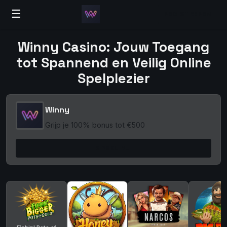
☰
REGISTREREN
Winny Casino: Jouw Toegang
tot Spannend en Veilig Online
Spelplezier
Winny
Grijp je 100% bonus tot €500
SPEEL NU