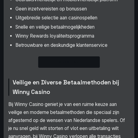
Geen inzetvereisten op bonussen
Uitgebreide selectie aan casinospellen
Snelle en veilige betaalmogelijkheden
Winny Rewards loyaliteitsprogramma
Betrouwbare en deskundige klantenservice
SPEEL NU
Veilige en Diverse Betaalmethoden bij
Winny Casino
Bij Winny Casino geniet je van een ruime keuze aan
veilige en moderne betaalmethoden die speciaal zijn
afgestemd op de wensen van Nederlandse spelers. Of
je nu snel geld wilt storten of vlot een uitbetaling wilt
aanvragen, bij Winny Casino verlopen alle transacties