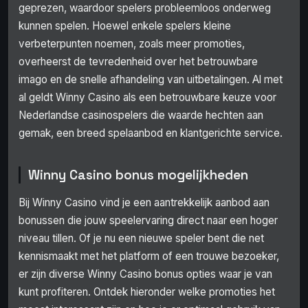
geprezen, waardoor spelers probleemloos onderweg
kunnen spelen. Hoewel enkele spelers kleine
verbeterpunten noemen, zoals meer promoties,
overheerst de tevredenheid over het betrouwbare
imago en de snelle afhandeling van uitbetalingen. Al met
al geldt Winny Casino als een betrouwbare keuze voor
Nederlandse casinospelers die waarde hechten aan
gemak, een breed spelaanbod en klantgerichte service.
Winny Casino bonus mogelijkheden
Bij Winny Casino vind je een aantrekkelijk aanbod aan
bonussen die jouw speelervaring direct naar een hoger
niveau tillen. Of je nu een nieuwe speler bent die net
kennismaakt met het platform of een trouwe bezoeker,
er zijn diverse Winny Casino bonus opties waar je van
kunt profiteren. Ontdek hieronder welke promoties het