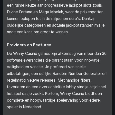
een ruime keuze aan progressieve jackpot slots zoals
Divine Fortune en Mega Moolah, waar de prijzenpotten
kunnen oplopen tot in de miljoenen euro’s. Dankzij
duidelijke categorieën en actuele jackpotstanden mis je
nooit een kans om groot te winnen.
Providers en Features
De Winny Casino games zijn afkomstig van meer dan 30
softwareleveranciers die garant staan voor innovatie,
veiligheid en variatie. Je profiteert van snelle
uitbetalingen, een eerlijke Random Number Generator en
regelmatig nieuwe releases. Met handige filters,
favorieten en een overzichtelijke lobby vind je altijd snel
het spel dat je zoekt. Kortom, Winny Casino biedt een
complete en hoogwaardige spelervaring voor iedere
speler in Nederland.