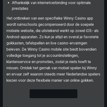
Afhankelijk van internetverbinding voor optimale
prestaties
Het ontbreken van een specifieke Winny Casino app
wordt ruimschoots gecompenseerd door de soepele
mobiele website, die uitstekend werkt op zowel iOS- als
Android-apparaten. Zo kun je altijd en overal je favoriete
gokkasten, tafelspellen en live casino-ervaringen
beleven. De Winny Casino mobile site biedt bovendien
volledige toegang tot je accountinstellingen,
klantenservice en promoties, zodat je niets hoeft te
missen. Ontdek het gemak van mobiel spelen bij Winny
en ervaar zelf waarom steeds meer Nederlandse spelers
kiezen voor deze flexibele manier van online gokken.
SPEEL NU