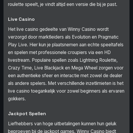
roulette speelt, je vindt altijd een versie die bij je past.
Live Casino
Het live casino gedeelte van Winny Casino wordt
verzorgd door marktleiders als Evolution en Pragmatic
Play Live. Hier kun je plaatsnemen aan echte speeltafels
en spelen met professionele croupiers via een HD
livestream. Populaire spellen zoals Lightning Roulette,
Crazy Time, Live Blackjack en Mega Wheel zorgen voor
een authentieke sfeer en interactie met zowel de dealer
als andere spelers. Met verschillende inzetlimieten is het
live casino toegankelijk voor zowel beginners als ervaren
gokkers.
Jackpot Spellen
Liefhebbers van hoge uitbetalingen kunnen hun geluk
beproeven bij de jackpot games. Winny Casino biedt